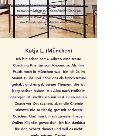
Ich habe Klienten*innen gebeten Feedback
zu meiner Arbeit zu geben.Vielen Dank an
Euch für diese Wertschätzung!(Aus Schutz
der Privatsphäre habe ich die Namen
abgekürzt)
Katja L. (München)
Ich bin schon seit 6 Jahren eine treue
Coaching Klientin von Alexandra. Als ihre
Praxis noch in München war, bin ich 2x im
Monat zu ihr und habe das als festes Ritual
gehabt und es gab immer Themen, die wir
besprochen haben. Als Alex nach Hofheim
gezogen ist, wollte ich mir erst einen neuen
Coach vor Ort suchen, aber die Chemie
stimmte nie so richtig gut mit anderen
Coaches. Und nun bin ich zu einer treuen
Online Klientin geworden. Ich bin dankbar
für den Schritt damals und will es nicht
mehr missen. Danke!